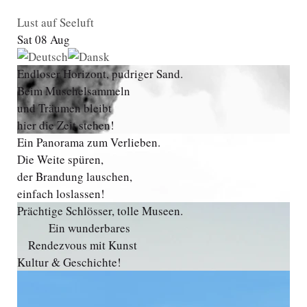
Lust auf Seeluft
Sat 08 Aug
Endloser Horizont, pudriger Sand.
Beim Muschelsammeln
und Träumen bleibt
hier die Zeit stehen!
Ein Panorama zum Verlieben.
Die Weite spüren,
der Brandung lauschen,
einfach loslassen!
Prächtige Schlösser, tolle Museen.
Ein wunderbares
Rendezvous mit Kunst
Kultur & Geschichte!